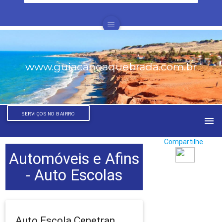
menu
www.guiacanoaquebrada.com.br
SERVIÇOS NO BAIRRO
menu
Compartilhe
Automóveis e Afins
- Auto Escolas
Auto Escola Cenetran