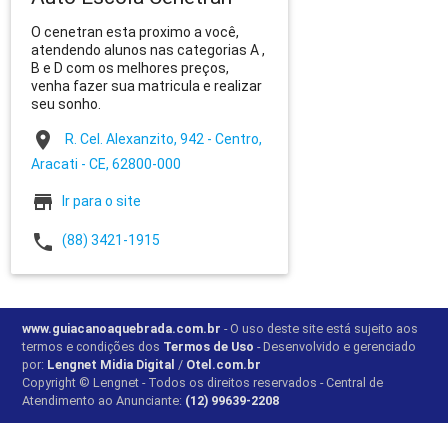
O cenetran esta proximo a você,
atendendo alunos nas categorias A ,
B e D com os melhores preços,
venha fazer sua matricula e realizar
seu sonho.
place
R. Cel. Alexanzito, 942 - Centro,
Aracati - CE, 62800-000
store
Ir para o site
phone
(88) 3421-1915
www.guiacanoaquebrada.com.br
- O uso deste site está sujeito aos
termos e condições dos
Termos de Uso
- Desenvolvido e gerenciado
por:
Lengnet Midia Digital
/
Otel.com.br
Copyright © Lengnet - Todos os direitos reservados - Central de
Atendimento ao Anunciante:
(12) 99639-2208